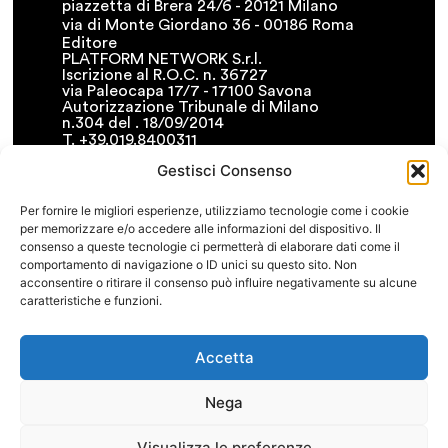
piazzetta di Brera 24/6 - 20121 Milano
via di Monte Giordano 36 - 00186 Roma
Editore
PLATFORM NETWORK S.r.l.
Iscrizione al R.O.C. n. 36727
via Paleocapa 17/7 - 17100 Savona
Autorizzazione Tribunale di Milano
n.304 del . 18/09/2014
T. +39.019.8400311
F. +39.019.8400341
Gestisci Consenso
• info@platformnetwork.it
FOLLOW US
Per fornire le migliori esperienze, utilizziamo tecnologie come i cookie
per memorizzare e/o accedere alle informazioni del dispositivo. Il
CERCA NEL SITO
consenso a queste tecnologie ci permetterà di elaborare dati come il
comportamento di navigazione o ID unici su questo sito. Non
acconsentire o ritirare il consenso può influire negativamente su alcune
caratteristiche e funzioni.
COOKIE POLICY
PRIVACY POLICY
TERMINI E CONDIZIONI
Accetta
Nega
Visualizza le preferenze