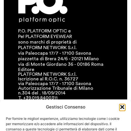
P.O. PLATFORM OPTIC e
Pe! PLATFORM EYEWEAR
sono marchi di proprietà di
PLATFORM NETWORK S.r.l.
via Paleocapa 17/7 - 17100 Savona
piazzetta di Brera 24/6 - 20121 Milano
via di Monte Giordano 36 - 00186 Roma
Editore
PLATFORM NETWORK S.r.l.
Iscrizione al R.O.C. n. 36727
via Paleocapa 17/7 - 17100 Savona
Autorizzazione Tribunale di Milano
n.304 del . 18/09/2014
T. +39.019.8400311
F. +39.019.8400341
Gestisci Consenso
• info@platformnetwork.it
FOLLOW US
Per fornire le migliori esperienze, utilizziamo tecnologie come i cookie
per memorizzare e/o accedere alle informazioni del dispositivo. Il
CERCA NEL SITO
consenso a queste tecnologie ci permetterà di elaborare dati come il