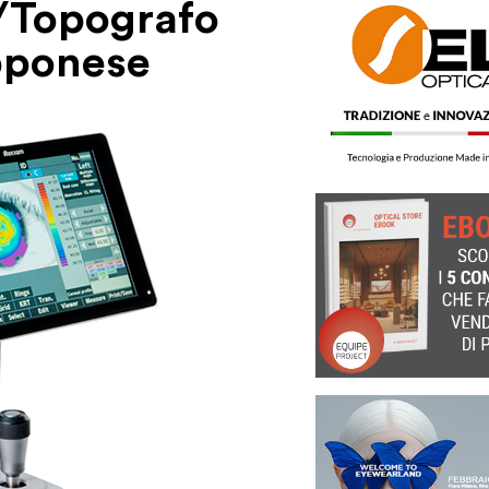
r/Topografo
pponese