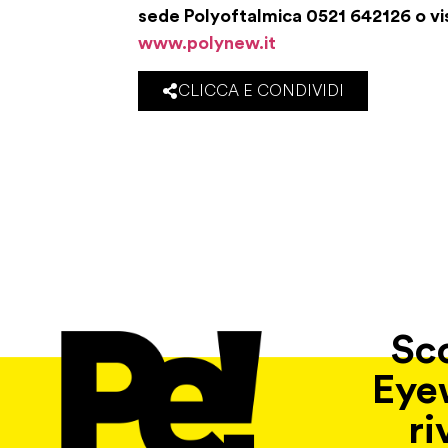
sede Polyoftalmica 0521 642126 o visi
www.polynew.it
CLICCA E CONDIVIDI
Sco
Eye
ri