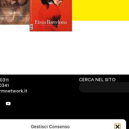
CERCA NEL SITO
0311
00341
rmnetwork.it
Gestisci Consenso