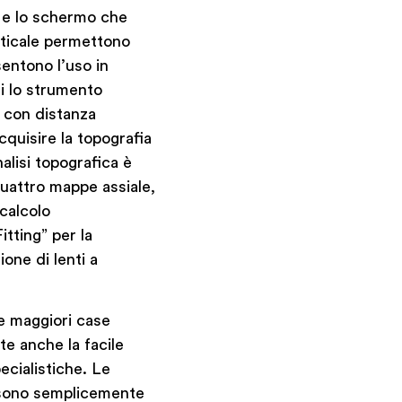
a e lo schermo che
erticale permettono
sentono l’uso in
di lo strumento
 con distanza
cquisire la topografia
alisi topografica è
quattro mappe assiale,
 calcolo
itting” per la
ione di lenti a
le maggiori case
te anche la facile
ecialistiche. Le
 sono semplicemente