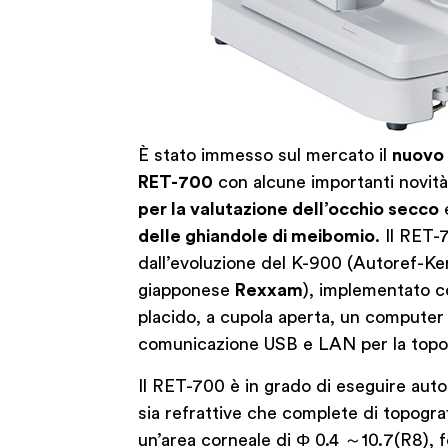
È stato immesso sul mercato il
nuovo 
RET-700
con alcune importanti novit
per la valutazione dell’occhio secco
delle ghiandole di meibomio
. Il RET
dall’evoluzione del K-900 (Autoref-Ker
giapponese
Rexxam
), implementato c
placido, a cupola aperta, un computer 
comunicazione USB e LAN per la topog
Il RET-700 è in grado di eseguire au
sia refrattive che complete di topogr
un’area corneale di Φ 0.4 ～10.7(R8), 