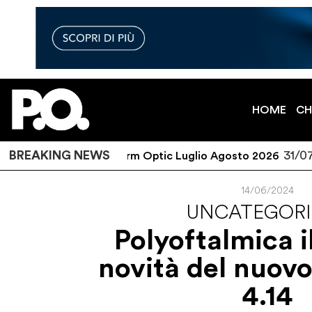
HOME
CH
26
BREAKING NEWS
31/07/202
P.O. Platform Optic Luglio Agosto 2026
14/06/2024
UNCATEGORI
Polyoftalmica il
novità del nuov
4.14