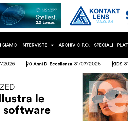
I SIAMO
INTERVISTE
ARCHIVIO P.O.
SPECIALI
PLA
6
31/07/2026
31/07/
70 Anni Di Eccellenza
KIDS
ZED
lustra le
o software