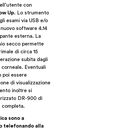
dell’utente con
low Up
. Lo strumento
 gli esami via USB e/o
l nuovo software 4.14
pante esterna. La
chio secco permette
rimale di circa 15
lterazione subita dagli
ie corneale. Eventuali
o poi essere
ione di visualizzazione
nto inoltre si
erizzato DR-900 di
a completa.
mica sono a
to telefonando alla