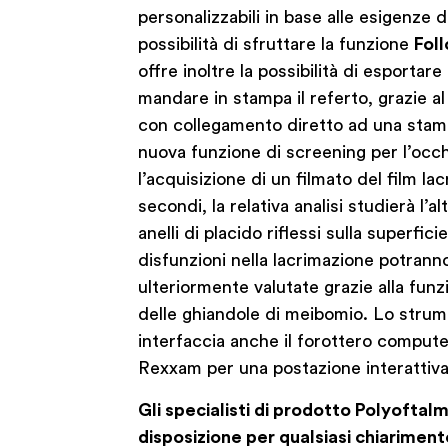
personalizzabili in base alle esigenze 
possibilità di sfruttare la funzione
Fol
offre inoltre la possibilità di esportare
mandare in stampa il referto, grazie a
con collegamento diretto ad una stam
nuova funzione di screening per l’oc
l’acquisizione di un filmato del film lac
secondi, la relativa analisi studierà l’a
anelli di placido riflessi sulla superfic
disfunzioni nella lacrimazione potrann
ulteriormente valutate grazie alla funz
delle ghiandole di meibomio. Lo strume
interfaccia anche il forottero comput
Rexxam per una postazione interattiv
Gli specialisti di prodotto Polyoftal
disposizione per qualsiasi chiarimen