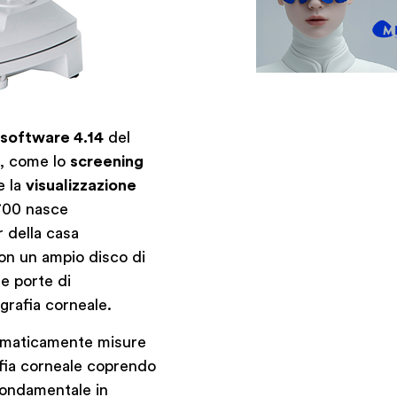
software 4.14
del
à, come lo
screening
e la
visualizzazione
-700 nasce
 della casa
on un ampio disco di
e porte di
rafia corneale.
tomaticamente misure
afia corneale coprendo
fondamentale in