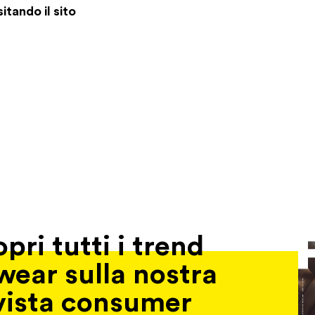
tando il sito
pri tutti i trend
wear sulla nostra
vista consumer