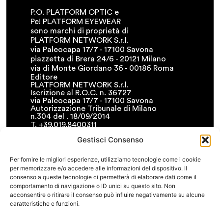
P.O. PLATFORM OPTIC e
Pe! PLATFORM EYEWEAR
sono marchi di proprietà di
PLATFORM NETWORK S.r.l.
via Paleocapa 17/7 - 17100 Savona
piazzetta di Brera 24/6 - 20121 Milano
via di Monte Giordano 36 - 00186 Roma
Editore
PLATFORM NETWORK S.r.l.
Iscrizione al R.O.C. n. 36727
via Paleocapa 17/7 - 17100 Savona
Autorizzazione Tribunale di Milano
n.304 del . 18/09/2014
T. +39.019.8400311
F. +39.019.8400341
Gestisci Consenso
• info@platformnetwork.it
FOLLOW US
Per fornire le migliori esperienze, utilizziamo tecnologie come i cookie
per memorizzare e/o accedere alle informazioni del dispositivo. Il
CERCA NEL SITO
consenso a queste tecnologie ci permetterà di elaborare dati come il
comportamento di navigazione o ID unici su questo sito. Non
acconsentire o ritirare il consenso può influire negativamente su alcune
caratteristiche e funzioni.
COOKIE POLICY
PRIVACY POLICY
TERMINI E CONDIZIONI