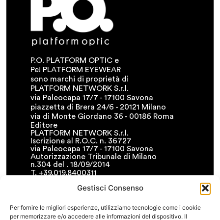
P.O. PLATFORM OPTIC e
Pe! PLATFORM EYEWEAR
sono marchi di proprietà di
PLATFORM NETWORK S.r.l.
via Paleocapa 17/7 - 17100 Savona
piazzetta di Brera 24/6 - 20121 Milano
via di Monte Giordano 36 - 00186 Roma
Editore
PLATFORM NETWORK S.r.l.
Iscrizione al R.O.C. n. 36727
via Paleocapa 17/7 - 17100 Savona
Autorizzazione Tribunale di Milano
n.304 del . 18/09/2014
T. +39.019.8400311
F. +39.019.8400341
Gestisci Consenso
• info@platformnetwork.it
FOLLOW US
Per fornire le migliori esperienze, utilizziamo tecnologie come i cookie
per memorizzare e/o accedere alle informazioni del dispositivo. Il