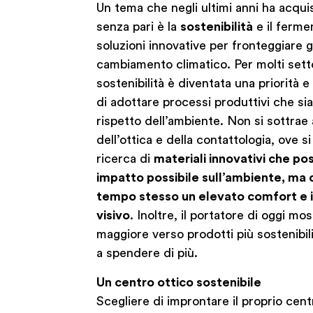
Un tema che negli ultimi anni ha acqu
senza pari è la
sostenibilità
e il ferme
soluzioni innovative per fronteggiare gl
cambiamento climatico. Per molti settor
sostenibilità è diventata una priorità 
di adottare processi produttivi che sia
rispetto dell’ambiente. Non si sottrae a
dell’ottica e della contattologia, ove si
ricerca di
materiali innovativi che po
impatto possibile sull’ambiente, ma c
tempo stesso un elevato comfort e i
visivo
. Inoltre, il portatore di oggi m
maggiore verso prodotti più sostenibili
a spendere di più.
Un centr
o ottico sostenibile
Scegliere di improntare il proprio cen