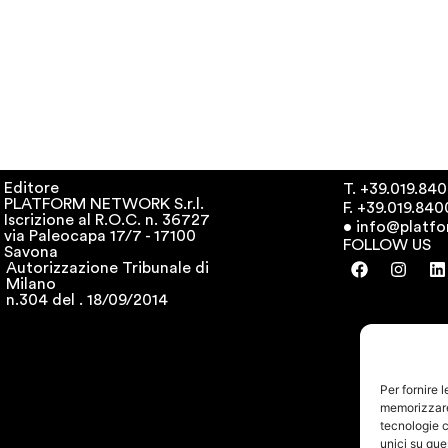
Editore
T. +39.019.840
PLATFORM NETWORK S.r.l.
F. +39.019.84
Iscrizione al R.O.C. n. 36727
• info@platfo
via Paleocapa 17/7 - 17100
FOLLOW US
Savona
Autorizzazione Tribunale di
Milano
n.304 del . 18/09/2014
Per fornire 
memorizzare 
tecnologie c
unici su que