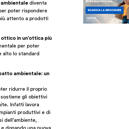
o ambientale
diventa
 per poter rispondere
iù attento a prodotti
ottico in un’ottica più
entale per poter
 alto lo standard
mpatto ambientale: un
r ridurre il proprio
sostiene gli obiettivi
te. Infatti lavora
pianti produttivi e di
si dell’ambiente,
a e donando una nuova