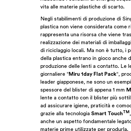
vita alle materie plastiche di scarto.
Negli stabilimenti di produzione di Si
plastica non viene considerata come ri
rappresenta una risorsa che viene tra
realizzazione dei materiali di imballaggi
di riciclaggio locali. Ma non è tutto, i 
della plastica entrano in gioco anche d
produzione delle lenti a contatto. Le l
giornaliere “
Miru 1day Flat Pack
“, pro
leader giapponese, ne sono un esempio
spessore del blister di appena 1 mm
M
lente a contatto con il blister più sott
ad assicurare igiene, praticità e comod
TM
grazie alla tecnologia
Smart Touch
anche un aspetto fondamentale legato 
materie prime utilizzate per produrla.