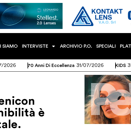
I SIAMO
INTERVISTE
ARCHIVIO P.O.
SPECIALI
PLA
26
31/07/2026
31/07
70 Anni Di Eccellenza
KIDS
enicon
ibilità è
ale.