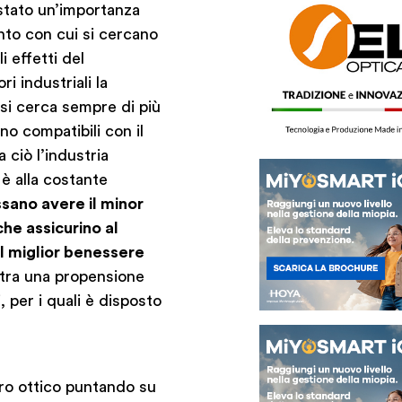
istato un’importanza
nto con cui si cercano
i effetti del
i industriali la
e si cerca sempre di più
no compatibili con il
 ciò l’industria
 è alla costante
ssano avere il minor
he assicurino al
l miglior benessere
ostra una propensione
, per i quali è disposto
tro ottico puntando su