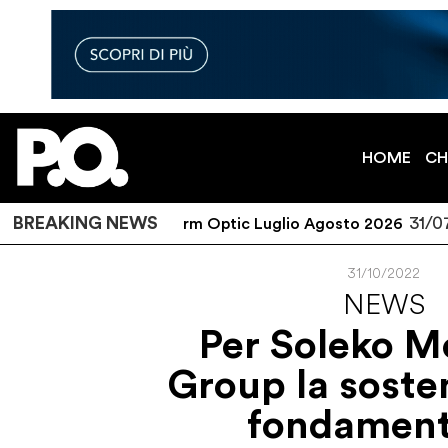
HOME
CH
026
BREAKING NEWS
31/07/20
P.O. Platform Optic Luglio Agosto 2026
31/10/2022
NEWS
Per Soleko M
Group la sosten
fondament