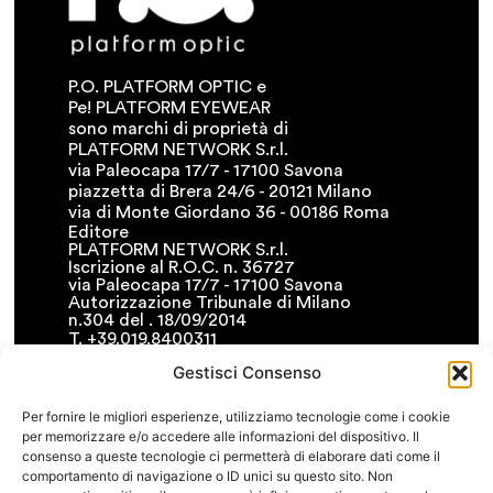
P.O. PLATFORM OPTIC e
Pe! PLATFORM EYEWEAR
sono marchi di proprietà di
PLATFORM NETWORK S.r.l.
via Paleocapa 17/7 - 17100 Savona
piazzetta di Brera 24/6 - 20121 Milano
via di Monte Giordano 36 - 00186 Roma
Editore
PLATFORM NETWORK S.r.l.
Iscrizione al R.O.C. n. 36727
via Paleocapa 17/7 - 17100 Savona
Autorizzazione Tribunale di Milano
n.304 del . 18/09/2014
T. +39.019.8400311
F. +39.019.8400341
Gestisci Consenso
• info@platformnetwork.it
FOLLOW US
Per fornire le migliori esperienze, utilizziamo tecnologie come i cookie
per memorizzare e/o accedere alle informazioni del dispositivo. Il
CERCA NEL SITO
consenso a queste tecnologie ci permetterà di elaborare dati come il
comportamento di navigazione o ID unici su questo sito. Non