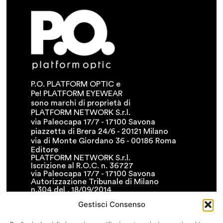
P.O. PLATFORM OPTIC e
Pe! PLATFORM EYEWEAR
sono marchi di proprietà di
PLATFORM NETWORK S.r.l.
via Paleocapa 17/7 - 17100 Savona
piazzetta di Brera 24/6 - 20121 Milano
via di Monte Giordano 36 - 00186 Roma
Editore
PLATFORM NETWORK S.r.l.
Iscrizione al R.O.C. n. 36727
via Paleocapa 17/7 - 17100 Savona
Autorizzazione Tribunale di Milano
n.304 del . 18/09/2014
T. +39.019.8400311
Gestisci Consenso
F. +39.019.8400341
• info@platformnetwork.it