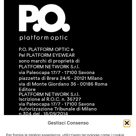
P.O. PLATFORM OPTIC e
Pe! PLATFORM EYEWEAR
sono marchi di proprietà di
PLATFORM NETWORK S.r.l.
via Paleocapa 17/7 - 17100 Savona
piazzetta di Brera 24/6 - 20121 Milano
via di Monte Giordano 36 - 00186 Roma
Editore
PLATFORM NETWORK S.r.l.
Iscrizione al R.O.C. n. 36727
via Paleocapa 17/7 - 17100 Savona
Autorizzazione Tribunale di Milano
n.304 del . 18/09/2014
T. +39.019.8400311
Gestisci Consenso
F. +39.019.8400341
• info@platformnetwork.it
Per fornire le migliori esperienze, utilizziamo tecnologie come i cookie
FOLLOW US