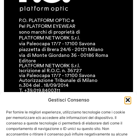
P.O. PLATFORM OPTIC e
Pe! PLATFORM EYEWEAR
sono marchi di proprietà di
PLATFORM NETWORK S.r.l.
via Paleocapa 17/7 - 17100 Savona
piazzetta di Brera 24/6 - 20121 Milano
via di Monte Giordano 36 - 00186 Roma
Editore
PLATFORM NETWORK S.r.l.
Iscrizione al R.O.C. n. 36727
via Paleocapa 17/7 - 17100 Savona
Autorizzazione Tribunale di Milano
n.304 del . 18/09/2014
T. +39.019.8400311
F. +39.019.8400341
Gestisci Consenso
• info@platformnetwork.it
FOLLOW US
Per fornire le migliori esperienze, utilizziamo tecnologie come i cookie
per memorizzare e/o accedere alle informazioni del dispositivo. Il
CERCA NEL SITO
consenso a queste tecnologie ci permetterà di elaborare dati come il
comportamento di navigazione o ID unici su questo sito. Non
acconsentire o ritirare il consenso può influire negativamente su alcune